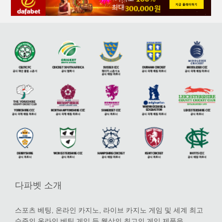
다파벳 소개
스포츠 베팅, 온라인 카지노, 라이브 카지노 게임 및 세계 최고
수준의 온라인 베팅 게임 등 웹상의 최고의 게임 제품을