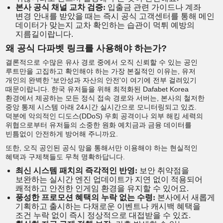
본사 공식 채널 교차 검증:
입출금 관련 가이드나 계좌
변경 안내를 받았을 때는 즉시 공식 고객센터를 통해 메인
데이터가 맞는지 교차 확인하는 습관이 먹튀 예방의
지름길이랍니다.
왜 공식 다파벳 링크를 사용해야 하는가?
결론적으로 수많은 유사 경로 중에서 오직 신뢰할 수 있는 공인
루트만을 고집하고 확인해야 하는 가장 본질적인 이유는, 유저
개인의 완벽한 '보안성과 자산의 안전'이 여기에 전부 걸려있기
때문이랍니다. 한국 유저들을 위해 최적화된 Dafabet Korea
환경에서 제공하는 모든 정식 접속 경로와 서버는, 본사의 철저한
중앙 통제 시스템 아래 24시간 실시간으로 모니터링되고 있죠.
덕분에 악의적인 디도스(DDoS) 우회 공격이나 외부 해킹 세력의
위협으로부터 유저들의 소중한 원화 예치금과 금융 데이터를
빈틈없이 안전하게 방어해 주니까요.
또한, 오직 공인된 공식 망을 통해서만 이용해야 하는 현실적인
혜택과 구제책들도 무척 명확하답니다.
최신 시스템 패치의 즉각적인 반영:
보안 취약점을
보완하는 실시간 엔진 업데이트가 지연 없이 적용되어
쾌적하고 안전한 인게임 환경을 유지할 수 있어요.
풍성한 프로모션 혜택의 누락 없는 수령:
본사에서 새롭게
기획하고 출시하는 다채로운 이벤트나 캐시백 혜택을
조건 누락 없이 즉시 정상적으로 대접받을 수 있죠.