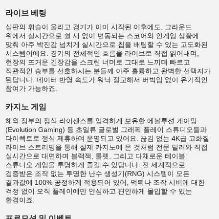
라이브 베팅
심판의 휘슬이 울리고 경기가 이미 시작된 이후에도, 그라운드
위에서 실시간으로 쉴 새 없이 변동되는 스코어와 인게임 상황에
맞춰 아주 박진감 넘치게 실시간으로 칩을 배팅할 수 있는 고도화된
시스템이에요. 경기의 전체적인 흐름을 라이브로 직접 읽어내며,
현장의 뜨거운 긴장감을 스크린 너머로 그대로 느끼며 빠르고
직관적인 승부를 선호하시는 분들께 아주 훌륭하고 완벽한 선택지가
된답니다. 데이터 반영 속도가 워낙 정교해서 버벅임 없이 유기적인
참여가 가능하죠.
카지노 게임
해외 정부의 정식 라이센스를 엄격하게 보유한 에볼루션 게이밍
(Evolution Gaming) 등 초일류 글로벌 그래픽 플레이 스튜디오들과
다이렉트로 정식 제휴하여 운영되고 있어요. 끊김 없는 4K급 고화질
라이브 스트리밍을 통해 실제 카지노에 온 것처럼 전문 딜러와 직접
실시간으로 대면하며 블랙잭, 룰렛, 그리고 다채로운 테이블
스튜디오 게임을 투명하게 즐길 수 있답니다. 전 세계적으로
검증받은 조작 없는 투명한 난수 생성기(RNG) 시스템이 모든
결과값에 100% 공정하게 적용되어 있어, 먹튀나 조작 시비에 대한
걱정 없이 오직 플레이에만 안심하고 편안하게 몰입할 수 있는
환경이죠.
프로모션 및 이벤트