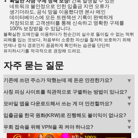
확실한 자금 구제 정책 보장:
간혹 발생할 수 있는
네트워크 불안정으로 인한 입출금 지연 오류가
생기더라도, 공식 망을 이용했다면 본사 메인
데이터베이스에 모든 트랜잭션 기록이 완벽하게
저장되므로 고객센터를 통해 신속하고 명확한 구제를
100% 보장받을 수 있답니다.
불확실한 도메인을 이용하다가 한순간의 실수로 돌이킬 수 없는 먹튀
피해를 입는 것보다, 처음부터 소중한 자산을 철저히 보호하기 위해
언제나 정식 경로인지 꼼꼼하게 확인하는 습관을 단단히
유지하시기를 적극적으로 권장해 드려요.
자주 묻는 질문
기존에 쓰던 주소가 막혔는데 제 돈은 안전한가요?
사칭 피싱 사이트를 직관적으로 구별하는 방법이 있나요?
모바일 앱을 다운로드해서 쓰는 게 더 안전할까요?
입출금을 한국 원화(KRW)로 진행해도 불이익이 없나요?
우회 접속을 위해 VPN을 꼭 켜야 하나요?