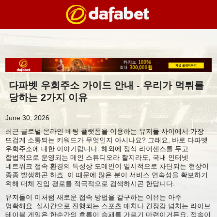
다파벳 우회주소 가이드 안내 - 우리가 먹튀를
당하는 2가지 이유
June 30, 2026
최근 글로벌 온라인 베팅 플랫폼을 이용하는 유저들 사이에서 가장
뜨겁게 소통되는 키워드가 무엇인지 아시나요? 그래요, 바로 다파벳
우회주소에 대한 이야기랍니다. 해외에 정식 라이센스를 두고
합법적으로 운영되는 메인 스튜디오라 할지라도, 국내 인터넷
네트워크 접속 환경의 특성상 도메인이 일시적으로 차단되는 현상이
종종 발생하곤 하죠. 이 때문에 많은 분이 서비스 연속성을 확보하기
위해 대체 진입 경로를 적극적으로 검색하시곤 한답니다.
유저들이 이처럼 새로운 접속 방법을 갈구하는 이유는 아주
명확해요. 실시간으로 진행되는 스포츠 매치나 긴장감 넘치는 라이브
테이블 게임은 한순간의 흐름이 승패를 가르기 마련이거든요. 접속이