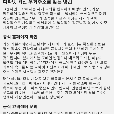
다파벳 최신 우회주소를 찾는 방법
그렇다면 교묘해지는 사기 피해를 완벽하게 예방하면서, 가장
안전하게 검증된 진입 경로를 확보하는 방법에는 구체적으로 어떤
것들이 있을까요? 우리가 소중한 자산과 계정을 지키기 위해
일상적으로 기억하고 실천해야 할 핵심적인 접근법을 몇 가지 아주
상세하고 풍성하게 정리해 보았어요.
공식 홈페이지 확인
가장 기본적이면서도 완벽하게 데이터가 보장되는 확실한 방법은
평소 접속이 원활할 때 다파벳 공식사이트의 허브 메인 도메인을
브라우저에 북마크(즐겨찾기)로 미리 안전하게 저장해 두는
것이랍니다. 본사에서는 도메인 변경이나 네트워크 제한 이슈가
발생할 때를 대비하여, 유저가 메인 허브에만 진입하면 실시간으로
최적의 속도를 내는 다파벳 최신주소 레이어 체인으로 자동 포워딩해
주는 스마트 시스템을 갖추고 있거든요.
뿐만 아니라 정식 계약을 맺고 활동하는 본사 인증 공식 파트너
네트워크(어필리에이트) 배너나 안내 페이지를 평소에 한두 곳
확보해 두는 것도 아주 좋은 대안이 됩니다. 인증된 메인 허브와 공식
루트를 경유하는 시스템을 통하는 것이 가짜 도메인의 덫을 피하는
언제나 가장 안전하고 깔끔한 정답이죠.
공식 고객센터 문의
만약 한국 네트워크의 일시적인 도메인 먹통 현상으로 인해 메인