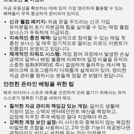
자금 유동성을 확보하는 데에 있어 가장 영리하게 활용할 수 있는
혜택들이 무척 풍성하게 준비되어 있어요.
신규 웰컴 패키지:
처음 문을 두드리는 신규 가입
유저분들의 초기 자본금에 힘을 실어줄 수 있는 매칭 웰컴
보너스가 두둑하게 지급되죠.
지속적인 충전 혜택:
일상적으로 참여할 수 있는 매일 첫
충전 보너스 및 매주 정기적으로 열리는 리로드 이벤트가
빈틈없이 운영되고 있답니다.
체계적인 리워드 시스템:
게임 참여 과정에서 발생한 손실
금액의 일부나 베팅 볼륨에 비례하여 일정 비율을 유저의
소중한 원화(KRW)로 즉시 깔끔하게 돌려주는 캐시백 및
레이크백 프로그램까지 다채롭게 설계되어 있어, 영리한
자금 관리를 원하시는 분들께 정말 큰 보탬이 된답니다.
안전한 온라인 베팅을 위한 팁
해외 바카라나 스포츠 예측을 건전하게 오래 즐기기 위해서는 유저
스스로가 명확한 기준을 세워야 해요.
철저한 자금 관리와 책임감 있는 게임:
잃어도 생활에
지장이 없는 소액의 엔터테인먼트 예산을 책정하고,
감정에 치우친 추격 베팅은 절대 지양해야 하죠.
강력한 계정 보안 설정:
타 사이트와 중복되지 않는 복잡한
비밀번호 조합을 사용하시고, 2차 인증 기능이 제공된다면
귀찮더라도 반드시 설정해 두는 것이 안전해요.