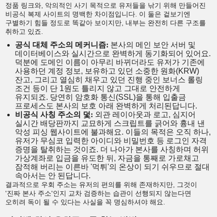
정품 링크와, 악의적인 사기 목적으로 유저들을 낚기 위해 만들어진
비공식 복제 사이트의 명백한 차이점입니다. 이 둘은 겉보기엔
구별하기 힘들 정도로 똑같아 보이지만, 내부는 완전히 다른 구조를
취하고 있죠.
공식 대체 주소의 메커니즘:
본사의 메인 보안 서버 및
데이터베이스와 실시간으로 완벽하게 동기화되어 있어요.
덕분에 도메인 이름이 아무리 바뀌더라도 유저가 기존에
사용하던 계정 정보, 보유하고 있던 소중한 원화(KRW)
잔고, 그리고 열심히 채우고 있던 진행 중인 보너스 롤링
조건 등이 단 1원도 틀리지 않고 그대로 안전하게
유지되죠. 당연히 암호화 통신(SSL)을 통해 입출금
프로세스도 본사의 보호 아래 완벽하게 처리된답니다.
비공식 사칭 주소의 덫:
외관 레이아웃과 로고, 심지어
실시간 배당판까지 교묘하게 스크립트를 긁어와 흉내 낸
악성 피싱 웹사이트에 불과해요. 이들의 목적은 오직 하나,
유저가 무심코 입력한 아이디와 비밀번호 등 로그인 자격
증명을 탈취하는 것이죠. 더 나아가 본사를 사칭하며 허위
가상계좌로 입금을 유도한 뒤, 자금을 통째로 가로채고
잠적해 버리는 이른바 '먹튀'의 온상이 되기 쉬우므로 절대
속아서는 안 된답니다.
결과적으로 우회 주소는 유저의 편의를 위해 존재하지만, 그것이
'진짜 본사 주소'인지 교차 검증하는 습관이 선행되지 않는다면
오히려 독이 될 수 있다는 사실을 꼭 명심하셔야 해요.