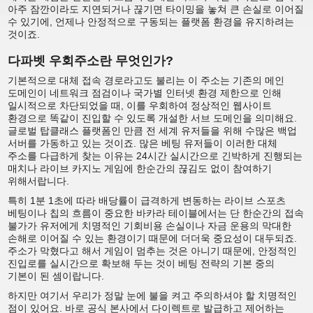
아주 잠깐이라도 지연되거나 끊기면 타이밍을 놓쳐 큰 손실로 이어질
수 있기에, 언제나 안정적으로 구동되는 플랫폼 환경을 유지하려는
것이죠.
다파벳 우회주소란 무엇인가?
기본적으로 대체 접속 경로라고도 불리는 이 주소는 기존의 메인
도메인이 네트워크 점검이나 국가별 인터넷 환경 제한으로 인해
일시적으로 차단되었을 때, 이를 우회하여 정상적인 웹사이트
환경으로 똑같이 진입할 수 있도록 개설한 서브 도메인을 의미해요.
글로벌 탑클래스 플랫폼인 만큼 전 세계 유저들을 위해 수많은 백업
서버를 가동하고 있는 것이죠. 많은 베팅 유저들이 이러한 대체
주소를 다급하게 찾는 이유는 24시간 실시간으로 긴박하게 진행되는
매치나 라이브 카지노 게임에 한순간의 끊김도 없이 참여하기
위해서랍니다.
특히 1분 1초에 따라 배당률이 급격하게 변동하는 라이브 스포츠
베팅이나 칩의 흐름이 중요한 바카라 테이블에서는 단 한순간의 접속
불가가 유저에게 치명적인 기회비용 손실이나 자금 운용의 막대한
손해로 이어질 수 있는 환경이기 때문에 더더욱 중요성이 대두되죠.
주소가 막혔다고 해서 게임이 멈추는 것은 아니기 때문에, 안정적인
진입로를 실시간으로 확보해 두는 것이 베팅 전략의 기본 중의
기본이 된 셈이랍니다.
하지만 여기서 우리가 정말 눈에 불을 켜고 주의하셔야 할 치명적인
점이 있어요. 바로 공식 본사에서 다이렉트로 발급하고 제어하는