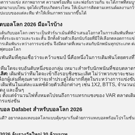
ตารางแข่ง สภาพอากาศ ความพร้อมทีม และฟอร์มรวมกัน จะได้ภาพที่สมบูรณ
ะออกมาแบบไหน จุดได้เปรียบเกิดตรงไหน ให้เน้นการติดตามเทรนด์ผลงานกว
บรูปแบบของแต่ละทีม ทำให้เห็นภาพรวมมากขึ้นได้
ตบอลโลก 2026 มีอะไรบ้าง
นเต้นกับบอลโลก เพราะเป็นทัวร์นาเม้นต์ที่นำเสนอโอกาสในการเดิมพันที่หลา
งระยะยาวและระยะสั้น อีกทั้งด้วยตัวเลือกนับร้อยที่มีให้เลือกตลอดการแข่ง
รเดิมพันระหว่างการแข่งขัน จึงมีตลาดที่เหมาะสมกับนักพนันทุกประเภท ต่อ
นฟุตบอลโลก
มพันทีมที่คุณเชื่อว่าจะคว้าแชมป์ นี่คือหนึ่งในการเดิมพันโดยตรง
ทีมใดจะจบอันดับหนึ่งของกลุ่ม เหมาะสำหรับนักพนันที่ชอบตลาดร
ลิศ:
เดิมพันว่าทีมใดจะเข้าถึงรอบชิงชนะเลิศ ไม่ว่าพวกเขาจะชนะ
ือกผู้เล่นที่คุณคาดว่าจะทำประตูได้มากที่สุดในระหว่างการแข่งขั
เดิมพันในแต่ละแมตช์ด้วยตัวเลือกต่างๆ เช่น 1X2, BTTS, จำนวนประ
ดง และอื่นๆ
:
ตั้งแต่จำนวนไพ่ทั้งหมดไปจนถึงการแทรกแซงของ VAR ตลาดเดิม
การแข่งขัน
นบอล Dafabet สำหรับบอลโลก 2026
นดี? อยากลองแทงบอลโลกแบบคุ้มๆมาเริ่มด้วยการแทงบอลพร้อมโปรโมชั่
026 ลุ้นรางวัลใหญ่ 30 ล้านบาท