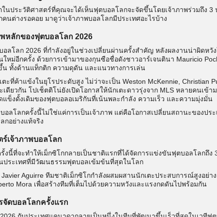
ั้งแรกในประวัติศาสตร์ที่คุณจะได้เห็นฟุตบอลโลกจะจัดขึ้นโดยเจ้าภาพร่วมถึง
่ทุกคนต่างรอคอย มาดูว่าเจ้าภาพบอลโลกมีประเทศอะไรบ้าง
ภาพหลักของฟุตบอลโลก 2026
บอลโลก 2026 ที่กำลังอยู่ในช่วงเปลี่ยนผ่านครั้งสำคัญ หลังผลงานน่าผิดหว
้นใหม่อีกครั้ง ด้วยการเข้ามาของกุนซือชื่อดังชาวอาร์เจนตินา Mauricio Poch
ึ้น ทั้งด้านแท็กติก ความดุดัน และแนวทางการเล่น
ักเตะที่ค้าแข้งในยุโรประดับสูง ไม่ว่าจะเป็น Weston McKennie, Christian 
ดียวกัน โปเช็ตติโน่ยังเปิดโอกาสให้นักเตะดาวรุ่งจาก MLS หลายคนเข้ามา
ดแข็งดั้งเดิมของฟุตบอลอเมริกันที่เน้นพละกำลัง ความเร็ว และความมุ่งมั่น
ตบอลโลกครั้งนี้ไม่ใช่แค่การเป็นเจ้าภาพ แต่คือโอกาสเปลี่ยนสถานะของประ
กอย่างแท้จริง
สตร์เจ้าภาพบอลโลก
งนี้ที่จะทำให้เม็กซิโกกลายเป็นชาติแรกที่ได้จัดการแข่งขันฟุตบอลโลกถึง 3 ค
นประเทศที่มีวัฒนธรรมฟุตบอลเข้มข้นที่สุดในโลก
Javier Aguirre ทีมชาติเม็กซิโกกำลังผสมผสานนักเตะประสบการณ์สูงอย่าง 
ilberto Mora เพื่อสร้างทีมที่เต็มไปด้วยความหวังและแรงกดดันไปพร้อมกัน
รจัดบอลโลกครั้งแรก
026 กับประเทศแคนาดากลายเป็นหนึ่งในทีมที่พัฒนาขึ้นเร็วที่สุดในเวทีฟ