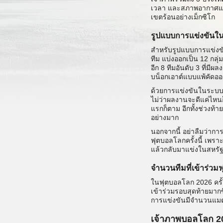
เวลา และสภาพอากาศแตกต
เขตร้อนอย่างเม็กซิโก
รูปแบบการแข่งขันใน
สำหรับรูปแบบการแข่งขั
ทีม แบ่งออกเป็น 12 กลุ่
อีก 8 ทีมอันดับ 3 ที่มีผ
บน็อกเอาต์แบบแพ้คัดอ
ด้วยการแข่งขันในระบบใ
ไม่ว่าผลงานจะดีแค่ไหนก
แรกก็ตาม อีกทั้งช่วงท้
อย่างมาก
นอกจากนี้ อย่าลืมว่าการแ
ฟุตบอลโลกครั้งนี้ เพร
แล้วกลับมาแข่งในสหรั
จำนวนทีมที่เข้าร่ว
ในฟุตบอลโลก 2026 ครั้ง
เข้าร่วมรอบสุดท้ายมากข
การแข่งขันมีจำนวนแมตช
เจ้าภาพบอลโลก 20