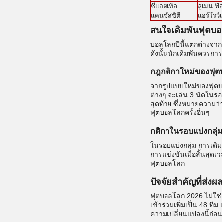
ซีแอตเทิล
ลูเมน ฟิ
แคนซัสซิตี
แอร์โรว์
สนใจเดิมพันฟุตบอ
บอลโลกปีนี้แตกต่างจาก
ดังนั้นนักเดิมพันควรก
กฎกติกาใหม่ของฟุ
จากรูปแบบใหม่ของฟุตบอ
ต่างๆ จะเล่น 3 นัดในรอบ
สุดท้าย ซึ่งหมายความว
ฟุตบอลโลกครั้งอื่นๆ
กติกาในรอบแบ่งกลุ่
ในรอบแบ่งกลุ่ม การเดิ
การแข่งขันเมื่อสิ้นสุด
ฟุตบอลโลก
ปัจจัยสำคัญที่ส่งผ
ฟุตบอลโลก 2026 ไม่ใช่แค
เข้าร่วมเพิ่มเป็น 48 ท
ความเปลี่ยนแปลงนี้ก่อน