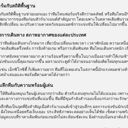
ร์มกับสถิติพื้นฐาน
บสถิติพื้นฐานช่วยแยกแยะว่าทีมไหนฟอร์มจริงดีกว่าผลลัพธ์ หรือทีมไหนมีชื่
ัฒนาการของทีมก่อนทัวร์นาเมนต์สำคัญมาก โดยเฉพาะในตลาดเดิมพันรวม
ติกที่เปลี่ยน จะปรับความคาดหวังของแมตช์การแข่งขันให้เปลี่ยนไปมากขึ้น
ื่องการเดินทาง สภาพอากาศของแต่ละประเทศ
ัดว่าทีมต้องเดินทางไกลมาก เที่ยวบินเปลี่ยนเขตเวลา เวลาพักน้อย ความเหน
าดเดิมพันครึ่งหลัง การยิงท้ายเกม หรือการเดิมพันสด ทีมไหนเดินทางหนัก เส
ภาพอากาศยังหลากหลายมาก ความร้อนหรือความชื้นในบางเมืองอาจทำให้เกมช
ข่งขันแบบนี้คุมเกมมากขึ้น ผลรวมประตูต่ำได้ง่ายจนอาจต้องคิดใหม่ทุกแมตช
 เช่น เม็กซิโกซิตี้ ก็เพิ่มความยาก ทีมที่ไม่เคยเล่นในสภาพนี้มักแรงหมดช่วง
ามสม่ำเสมอและฟอร์มดีตามคาดได้ง่ายกว่า
มลึกทีมกับความพร้อมผู้เล่น
ำให้ทีมต้องหมุนเวียนผู้เล่นมากกว่าเดิม ตัวจริงเล่นทุกเกมไม่ได้แน่นอน เพ
ละตารางการแข่งขันที่แน่นขึ้น ทีมที่มีขุมกำลังสำรองแข็งแกร่งกว่าจะรักษา
กทีมเป็นจุดที่ยิ่งสำคัญเมื่อทัวร์นาเมนต์เข้าสู่รอบลึกๆ ผลการแข่งขันมักเปลี
 ฝั่งไหนเหนื่อยหรือเจ็บเยอะ ประสิทธิภาพจะลดอย่างเห็นได้ชัด เช็คความพร้
อมูลแบบที่ราคาเดิมพันก่อนเกมมักไม่สะท้อนชัดเจน ยิ่งฝ่ารอบน็อกเอาต์แล้ว 