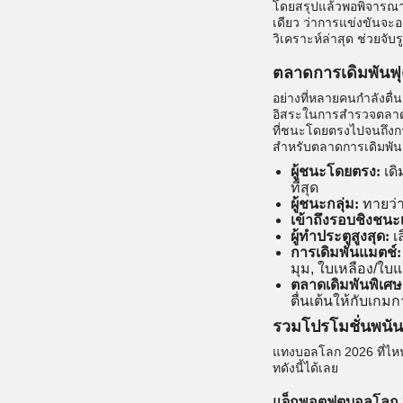
โดยสรุปแล้วพอพิจารณา
เดียว ว่าการแข่งขันจ
วิเคราะห์ล่าสุด ช่วยจั
ตลาดการเดิมพันฟุ
อย่างที่หลายคนกำลังตื่
อิสระในการสำรวจตลาดทั้
ที่ชนะโดยตรงไปจนถึงกา
สำหรับตลาดการเดิมพั
ผู้ชนะโดยตรง:
เดิ
ที่สุด
ผู้ชนะกลุ่ม:
ทายว่า
เข้าถึงรอบชิงชนะเ
ผู้ทำประตูสูงสุด:
เล
การเดิมพันแมตช์:
มุม, ใบเหลือง/ใบแ
ตลาดเดิมพันพิเศษ
ตื่นเต้นให้กับเกม
รวมโปรโมชั่นพนั
แทงบอลโลก 2026 ที่ไห
ทดังนี้ได้เลย
แจ็กพอตฟุตบอลโลก 2