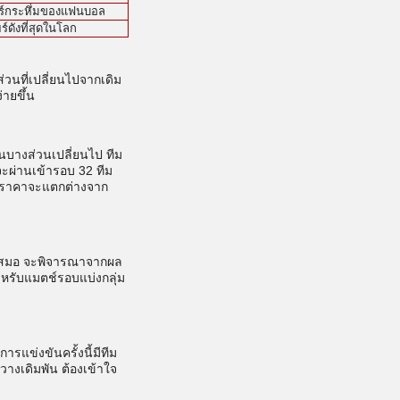
ชียร์กระหึ่มของแฟนบอล
ยร์ดังที่สุดในโลก
วนที่เปลี่ยนไปจากเดิม
ายขึ้น
นบางส่วนเปลี่ยนไป ทีม
 จะผ่านเข้ารอบ 32 ทีม
ากราคาจะแตกต่างจาก
อกเสมอ จะพิจารณาจากผล
ำหรับแมตช์รอบแบ่งกลุ่ม
ารแข่งขันครั้งนี้มีทีม
วางเดิมพัน ต้องเข้าใจ