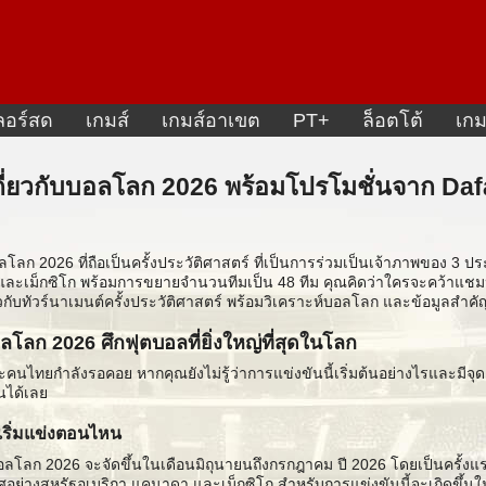
ลอร์สด
เกมส์
เกมส์อาเขต
PT+
ล็อตโต้
เกม
รู้เกี่ยวกับบอลโลก 2026 พร้อมโปรโมชั่นจาก Da
โลก 2026 ที่ถือเป็นครั้งประวัติศาสตร์ ที่เป็นการร่วมเป็นเจ้าภาพของ 3 ปร
และเม็กซิโก พร้อมการขยายจำนวนทีมเป็น 48 ทีม คุณคิดว่าใครจะคว้าแช
กี่ยวกับทัวร์นาเมนต์ครั้งประวัติศาสตร์ พร้อมวิเคราะห์บอลโลก และข้อมูลสำคัญ
ลโลก 2026 ศึกฟุตบอลที่ยิ่งใหญ่ที่สุดในโลก
ะคนไทยกำลังรอคอย หากคุณยังไม่รู้ว่าการแข่งขันนี้เริ่มต้นอย่างไรและมีจุ
ันได้เลย
ริ่มแข่งตอนไหน
ลโลก 2026 จะจัดขึ้นในเดือนมิถุนายนถึงกรกฎาคม ปี 2026 โดยเป็นครั้งแรก
ทศอย่างสหรัฐอเมริกา แคนาดา และเม็กซิโก สำหรับการแข่งขันนี้จะเกิดขึ้